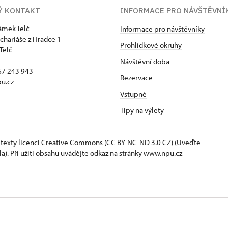
Ý KONTAKT
INFORMACE PRO NÁVŠTĚVNÍ
zámek Telč
Informace pro návštěvníky
chariáše z Hradce 1
Prohlídkové okruhy
Telč
Návštěvní doba
67 243 943
Rezervace
u.cz
Vstupné
Tipy na výlety
 texty
licenci Creative Commons
(CC BY-NC-ND 3.0 CZ) (Uveďte
la). Při užití obsahu uvádějte odkaz na stránky www.npu.cz