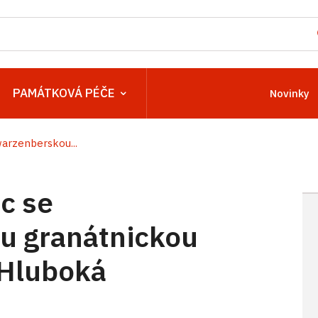
PAMÁTKOVÁ PÉČE
Novinky
rzenberskou...
c se
u granátnickou
 Hluboká