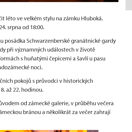
čit léto ve velkém stylu na zámku Hluboká.
4. srpna od 18:00.
ku posádka Schwarzenberské granátnické gardy
dy při významných událostech v životě
formách s huňatými čepicemi a šavlí u pasu
radozámecké noci.
čních pokojů s průvodci v historických
8. až 22. hodinou.
růvodem od zámecké galerie, v průběhu večera
ámeckou bránou a několikrát za večer zahrají