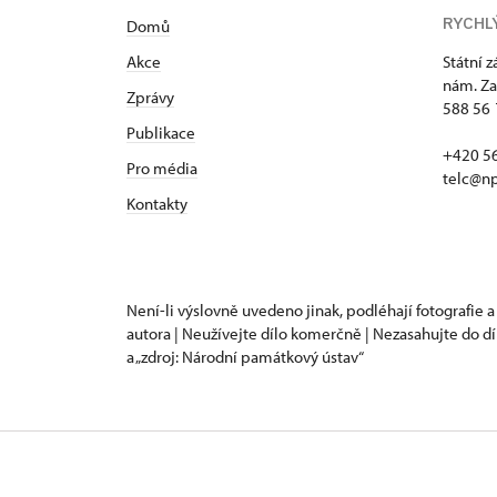
RYCHL
Domů
Akce
Státní 
nám. Za
Zprávy
588 56 
Publikace
+420 5
Pro média
telc@np
Kontakty
Není-li výslovně uvedeno jinak, podléhají fotografie a
autora | Neužívejte dílo komerčně | Nezasahujte do dí
a „zdroj: Národní památkový ústav“