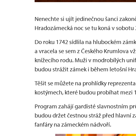
Nenechte si ujít jedinečnou šanci zakon
Hradozámecká noc se tu koná v sobotu 2
Do roku 1742 sídlila na hlubockém zám
a vracela se sem z Českého Krumlova vž
knížecího rodu. Muži v modrobílých uni
budou strážit zámek i během letošní H
Těšit se můžete na prohlídky reprezenta
kostýmech, které budou probíhat mezi 1
Program zahájí gardisté slavnostním p
budou držet čestnou stráž před hlavní z
fanfáry na zámeckém nádvoří.