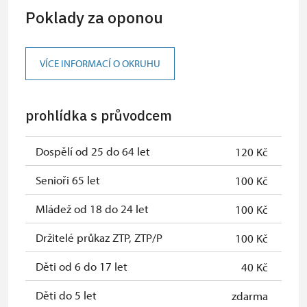
osob)
Poklady za oponou
Karta zaměstnance s QR kódem MK
zdarma
ČR*
VÍCE INFORMACÍ O OKRUHU
Průkaz ICOMOS*
zdarma
Celorční volné vstupenky vydané
zdarma
prohlídka s průvodcem
NPÚ
Jednorázové vstupenky vydané NPÚ
zdarma
Dospělí od 25 do 64 let
120 Kč
Průkaz zaměstnance NPÚ (+ až 3
zdarma
Senioři 65 let
100 Kč
rodinní příslušníci)
Mládež od 18 do 24 let
100 Kč
Průkaz Náš člověk*
zdarma
Držitelé průkaz ZTP, ZTP/P
100 Kč
*platí poze pro jednu osobu
Děti od 6 do 17 let
40 Kč
(držitele průkazu)
Děti do 5 let
zdarma