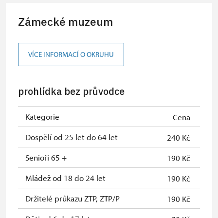
Karta zaměstnance s QR kódem MK
zdarma
Zámecké muzeum
ČR *
Průkaz ICOMOS *
zdarma
VÍCE INFORMACÍ O OKRUHU
Celoroční volné vstupenky vydané
zdarma
NPÚ
prohlídka bez průvodce
Jednorázové vstupenky vydané NPÚ
zdarma
Průkaz zaměstnance NPÚ (+ až 3
zdarma
Kategorie
Cena
rodinní příslušníci)
Dospělí od 25 let do 64 let
240 Kč
Průkaz Náš člověk *
zdarma
Senioři 65 +
190 Kč
* Platí pouze pro jednu osobu
Mládež od 18 do 24 let
190 Kč
(držitele průkazu)
Držitelé průkazu ZTP, ZTP/P
190 Kč