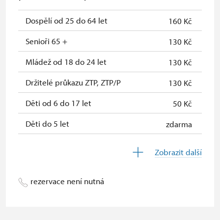
rodinní příslušníci)
Dospělí od 25 do 64 let
160 Kč
Průkaz Náš člověk*
zdarma
Senioři 65 +
130 Kč
*Platí pouze pro jednu osobu
(držitelé průkazu)
Mládež od 18 do 24 let
130 Kč
Držitelé průkazu ZTP, ZTP/P
130 Kč
Děti od 6 do 17 let
50 Kč
Děti do 5 let
zdarma
Průvodce držitele průkazu ZTP/P
zdarma
Zobrazit další
Pedagogický dozor (pro školní
zdarma
skupiny 1 osoba na 10 dětí)
rezervace není nutná
Průvodce organizované skupiny (1
zdarma
osoba pro celou skupinu min. 15
osob)