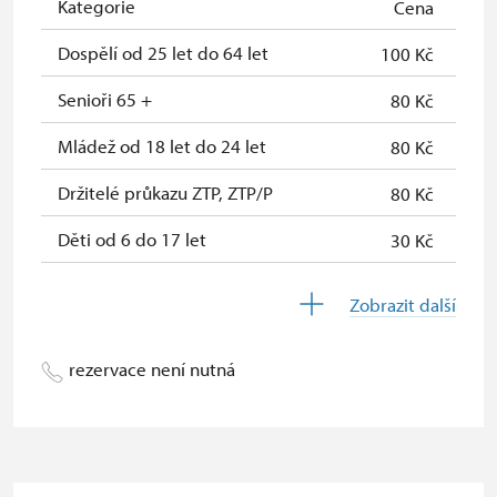
Jednorázové vstupenky vydané NPÚ
zdarma
Kategorie
Cena
Průkaz zaměstnance NPÚ (+ až 3
zdarma
Dospělí od 25 let do 64 let
100 Kč
rodinní příslušníci)
Senioři 65 +
80 Kč
Průkaz Náš člověk*
zdarma
Mládež od 18 let do 24 let
80 Kč
*Platí pouze pro jednu osobu
Držitelé průkazu ZTP, ZTP/P
80 Kč
(držitele průkazu)
Děti od 6 do 17 let
30 Kč
Děti do 5 let
zdarma
Zobrazit další
Průvodce držitele průkazu ZTP/P
zdarma
rezervace není nutná
Pedagogický dozor (pro školní
zdarma
skupiny 1 osoba na 10 dětí)
Průvodce organizované skupiny (1
zdarma
osoba pro celou skupinu min. 15