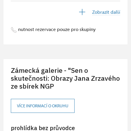
Průvodce držitelé průkazu ZTP/P
zdarma
Zobrazit další
Pedagogický dozor (pro školní
zdarma
skupiny 1 osoba na 10 dětí)
nutnost rezervace pouze pro skupiny
Průvodce organizované skupiny (1
zdarma
osoba pro celou skupinu min. 15
osob)
Karta zaměstnance s QR kódem MK
zdarma
Zámecká galerie - "Sen o
ČR*
skutečnosti: Obrazy Jana Zrzavého
Průkaz ICOMOS*
zdarma
ze sbírek NGP
Celoroční volné vstupenky vydané
zdarma
NPÚ
VÍCE INFORMACÍ O OKRUHU
Jednorázové vstupenky vydané NPÚ
zdarma
Průkaz zaměstance NPÚ (+až 3
prohlídka bez průvodce
zdarma