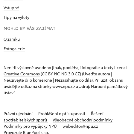
Vstupné
Tipy na výlety
MOHLO BY VÁS ZAJÍMAT
O zámku
Fotogalerie
Není-li výslovně uvedeno jinak, podléhají fotografie a texty
licenci
Creative Commons
(CC BY-NC-ND 3.0 CZ) (Uveďte autora |
Neužívejte dílo komerčně | Nezasahujte do díla). Při užití obsahu
uvádějte odkaz na stránky www.npu.cz a „zdroj: Národní památkový
ústav“
Právní ujednání
Prohlášení o přístupnosti
Řešení
spotřebitelských sporů
Všeobecné obchodní podmínky
Podmínky pro výpůjčky NPÚ
webeditor@npu.cz
Provozuje BluePool s.r.o.