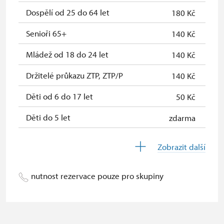
Průkaz zaměstnance NPÚ (+ až 3
zdarma
Dospělí od 25 do 64 let
180 Kč
rodinní příslušníci)
Senioři 65+
140 Kč
Průkaz Náš člověk*
zdarma
Mládež od 18 do 24 let
140 Kč
*platí pouze pro jednu osobu
(držitele průkazu)
Držitelé průkazu ZTP, ZTP/P
140 Kč
Děti od 6 do 17 let
50 Kč
Děti do 5 let
zdarma
Průvodce držitele průkazu ZTP/P
zdarma
Zobrazit další
Pedagogický dozor (pro školní
zdarma
skupiny 1 osoba na 10 dětí)
nutnost rezervace pouze pro skupiny
Průvodce organizované skupiny (1
zdarma
osoba pro celou skupinu min. 15
osob)