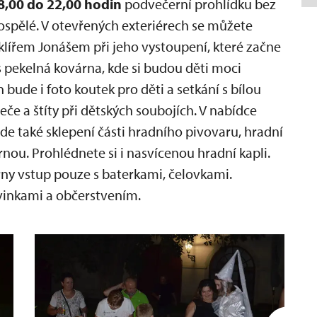
18,00 do 22,00 hodin
podvečerní prohlídku bez
ospělé. V otevřených exteriérech se můžete
klířem Jonášem při jeho vystoupení, které začne
s pekelná kovárna, kde si budou děti moci
bude i foto koutek pro děti a setkání s bílou
meče a štíty při dětských soubojích. V nabídce
de také sklepení části hradního pivovaru, hradní
nou. Prohlédnete si i nasvícenou hradní kapli.
y vstup pouze s baterkami, čelovkami.
vinkami a občerstvením.