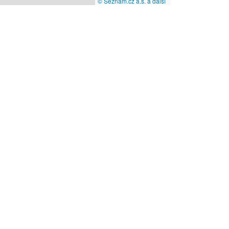
© Seznam.cz a.s. a další