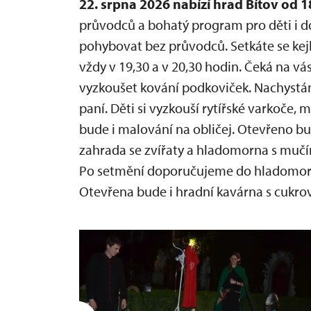
22. srpna 2026 nabízí hrad Bítov od 
průvodců a bohatý program pro děti i d
pohybovat bez průvodců. Setkáte se kej
vždy v 19,30 a v 20,30 hodin. Čeká na vá
vyzkoušet kování podkoviček. Nachystán 
paní. Děti si vyzkouší rytířské varkoče, 
bude i malování na obličej. Otevřeno bu
zahrada se zvířaty a hladomorna s mučír
Po setmění doporučujeme do hladomorn
Otevřena bude i hradní kavárna s cukro