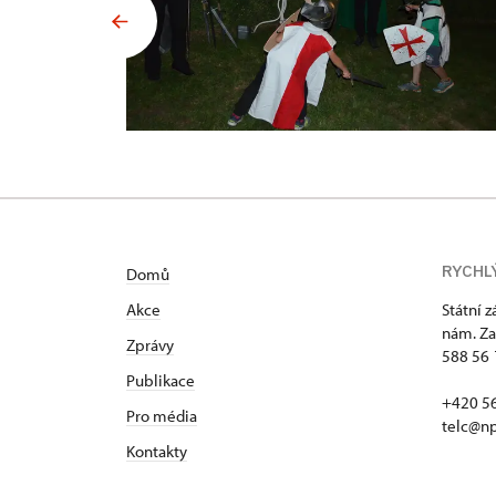
RYCHL
Domů
Akce
Státní 
nám. Za
Zprávy
588 56 
Publikace
+420 5
Pro média
telc@np
Kontakty