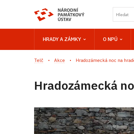
HRADY A ZÁMKY
O NPÚ
Telč
Akce
Hradozámecká noc na hrad
Hradozámecká noc