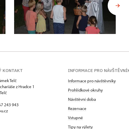
Ý KONTAKT
INFORMACE PRO NÁVŠTĚVNÍ
zámek Telč
Informace pro návštěvníky
chariáše z Hradce 1
Prohlídkové okruhy
Telč
Návštěvní doba
67 243 943
Rezervace
u.cz
Vstupné
Tipy na výlety