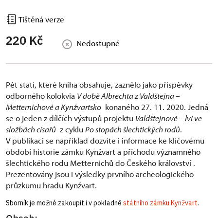
Tištěná verze
220 Kč
Nedostupné
Pět statí, které kniha obsahuje, zaznělo jako příspěvky
odborného kolokvia
V době Albrechta z Valdštejna –
Metternichové a Kynžvartsko
konaného 27. 11. 2020. Jedná
se o jeden z dílčích výstupů projektu
Valdštejnové – lvi ve
složbách císařů
z cyklu
Po stopách šlechtických rodů
.
V publikaci se například dozvíte i informace ke klíčovému
období historie zámku Kynžvart a příchodu významného
šlechtického rodu Metternichů do Českého království .
Prezentovány jsou i výsledky prvního archeologického
průzkumu hradu Kynžvart.
Sborník je možné zakoupit i v pokladně
státního zámku Kynžvart
.