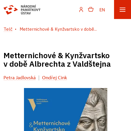
EN
Telč
Metternichové & Kynžvartsko v době...
Metternichové & Kynžvartsko
v době Albrechta z Valdštejna
Petra Jadlovská
|
Ondřej Cink