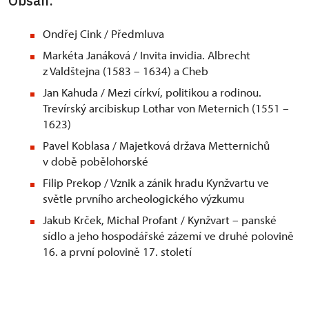
Obsah:
Ondřej Cink / Předmluva
Markéta Janáková / Invita invidia. Albrecht
z Valdštejna (1583 – 1634) a Cheb
Jan Kahuda / Mezi církví, politikou a rodinou.
Trevírský arcibiskup Lothar von Meternich (1551 –
1623)
Pavel Koblasa / Majetková država Metternichů
v době pobělohorské
Filip Prekop / Vznik a zánik hradu Kynžvartu ve
světle prvního archeologického výzkumu
Jakub Krček, Michal Profant / Kynžvart – panské
sídlo a jeho hospodářské zázemí ve druhé polovině
16. a první polovině 17. století