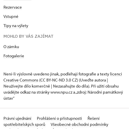
Rezervace
Vstupné
Tipy na výlety
MOHLO BY VÁS ZAJÍMAT
O zámku
Fotogalerie
Není-li výslovně uvedeno jinak, podléhají fotografie a texty
licenci
Creative Commons
(CC BY-NC-ND 3.0 CZ) (Uveďte autora |
Neužívejte dílo komerčně | Nezasahujte do díla). Při užití obsahu
uvádějte odkaz na stránky www.npu.cz a „zdroj: Národní památkový
ústav“
Právní ujednání
Prohlášení o přístupnosti
Řešení
spotřebitelských sporů
Všeobecné obchodní podmínky