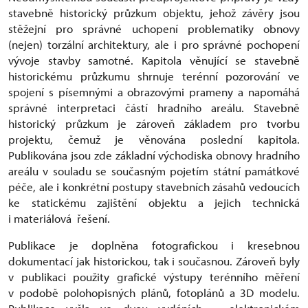
stavebně historický průzkum objektu, jehož závěry jsou
stěžejní pro správné uchopení problematiky obnovy
(nejen) torzální architektury, ale i pro správné pochopení
vývoje stavby samotné. Kapitola věnující se stavebně
historickému průzkumu shrnuje terénní pozorování ve
spojení s písemnými a obrazovými prameny a napomáhá
správné interpretaci částí hradního areálu. Stavebně
historický průzkum je zároveň základem pro tvorbu
projektu, čemuž je věnována poslední kapitola.
Publikována jsou zde základní východiska obnovy hradního
areálu v souladu se současným pojetím státní památkové
péče, ale i konkrétní postupy stavebních zásahů vedoucích
ke statickému zajištění objektu a jejich technická
i materiálová řešení.
Publikace je doplněna fotografickou i kresebnou
dokumentací jak historickou, tak i současnou. Zároveň byly
v publikaci použity grafické výstupy terénního měření
v podobě polohopisných plánů, fotoplánů a 3D modelu.