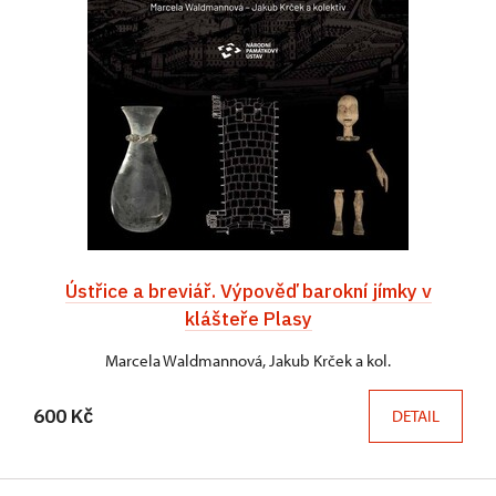
Ústřice a breviář. Výpověď barokní jímky v
klášteře Plasy
Marcela Waldmannová, Jakub Krček a kol.
600 Kč
DETAIL