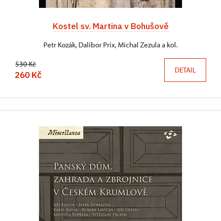
Kostel sv. Martina v Bohušově
Petr Kozák, Dalibor Prix, Michal Zezula a kol.
530 Kč
DETAIL
260 Kč