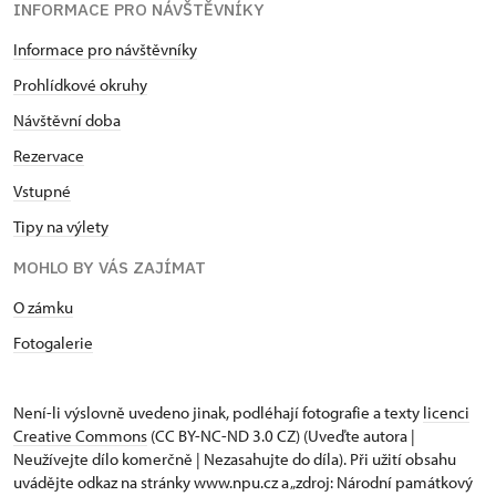
INFORMACE PRO NÁVŠTĚVNÍKY
Informace pro návštěvníky
Prohlídkové okruhy
Návštěvní doba
Rezervace
Vstupné
Tipy na výlety
MOHLO BY VÁS ZAJÍMAT
O zámku
Fotogalerie
Není-li výslovně uvedeno jinak, podléhají fotografie a texty
licenci
Creative Commons
(CC BY-NC-ND 3.0 CZ) (Uveďte autora |
Neužívejte dílo komerčně | Nezasahujte do díla). Při užití obsahu
uvádějte odkaz na stránky www.npu.cz a „zdroj: Národní památkový