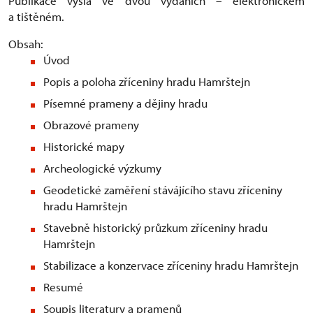
Publikace vyšla ve dvou vydáních – elektronickém
a tištěném.
Obsah:
Úvod
Popis a poloha zříceniny hradu Hamrštejn
Písemné prameny a dějiny hradu
Obrazové prameny
Historické mapy
Archeologické výzkumy
Geodetické zaměření stávájícího stavu zříceniny
hradu Hamrštejn
Stavebně historický průzkum zříceniny hradu
Hamrštejn
Stabilizace a konzervace zříceniny hradu Hamrštejn
Resumé
Soupis literatury a pramenů