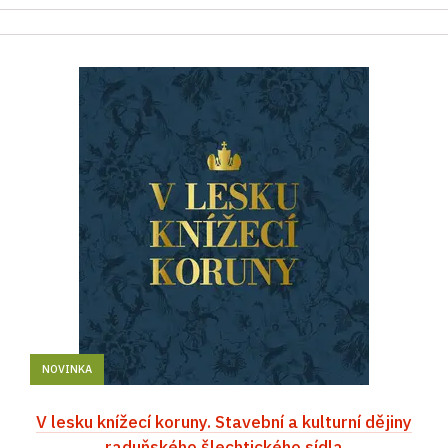
NOVINKA
V lesku knížecí koruny. Stavební a kulturní dějiny
raduňského šlechtického sídla