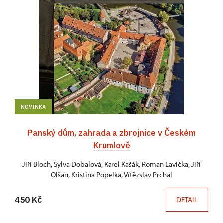
NOVINKA
Panský dům, zahrada a zbrojnice v Českém
Krumlově
Jiří Bloch, Sylva Dobalová, Karel Kašák, Roman Lavička, Jiří
Olšan, Kristina Popelka, Vítězslav Prchal
450 Kč
DETAIL