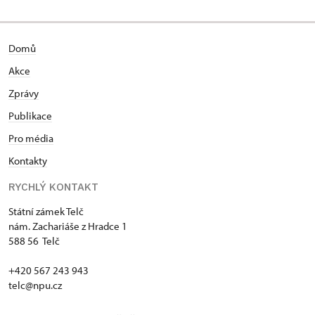
Domů
Akce
Zprávy
Publikace
Pro média
Kontakty
RYCHLÝ KONTAKT
Státní zámek Telč
nám. Zachariáše z Hradce 1
588 56 Telč
+420 567 243 943
telc@npu.cz