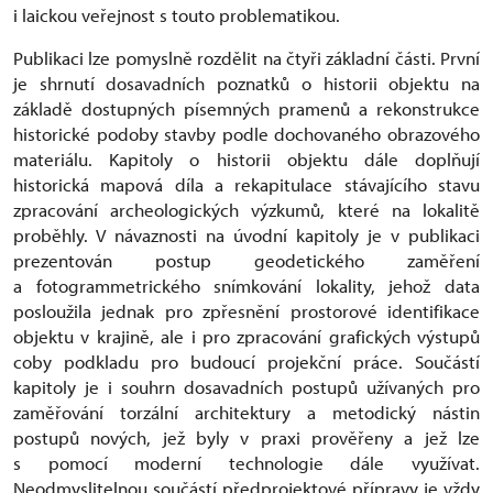
i laickou veřejnost s touto problematikou.
Publikaci lze pomyslně rozdělit na čtyři základní části. První
je shrnutí dosavadních poznatků o historii objektu na
základě dostupných písemných pramenů a rekonstrukce
historické podoby stavby podle dochovaného obrazového
materiálu. Kapitoly o historii objektu dále doplňují
historická mapová díla a rekapitulace stávajícího stavu
zpracování archeologických výzkumů, které na lokalitě
proběhly. V návaznosti na úvodní kapitoly je v publikaci
prezentován postup geodetického zaměření
a fotogrammetrického snímkování lokality, jehož data
posloužila jednak pro zpřesnění prostorové identifikace
objektu v krajině, ale i pro zpracování grafických výstupů
coby podkladu pro budoucí projekční práce. Součástí
kapitoly je i souhrn dosavadních postupů užívaných pro
zaměřování torzální architektury a metodický nástin
postupů nových, jež byly v praxi prověřeny a jež lze
s pomocí moderní technologie dále využívat.
Neodmyslitelnou součástí předprojektové přípravy je vždy