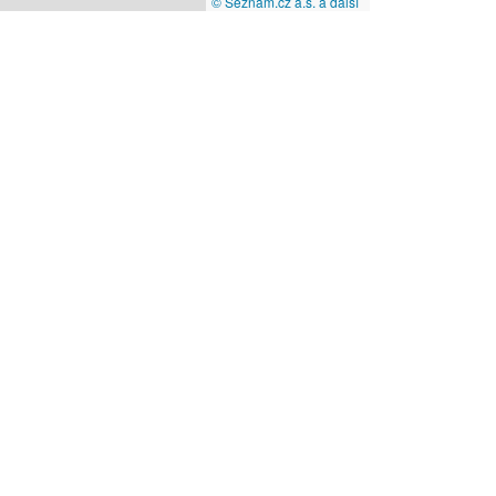
© Seznam.cz a.s. a další