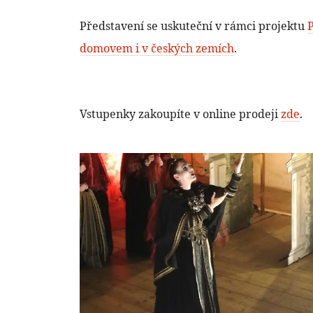
Představení se uskuteční v rámci projektu
P
domovem i v českých zemích
.
Vstupenky zakoupíte v online prodeji
zde
.