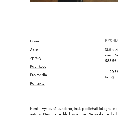
RYCHL
Domů
Akce
Státní 
nám. Za
Zprávy
588 56 
Publikace
+420 5
Pro média
telc@np
Kontakty
Není-li výslovně uvedeno jinak, podléhají fotografie a
autora | Neužívejte dílo komerčně | Nezasahujte do dí