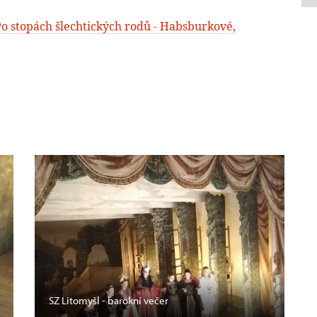
o stopách šlechtických rodů - Habsburkové,
SZ Litomyšl - barokní večer