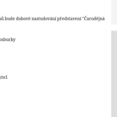
jnů bude dobové nastudování představení
"Čarodějná
absburky
yncl