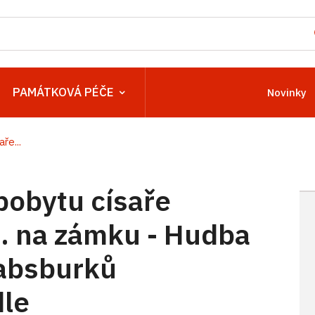
PAMÁTKOVÁ PÉČE
Novinky
ře...
 pobytu císaře
I. na zámku - Hudba
Habsburků
dle