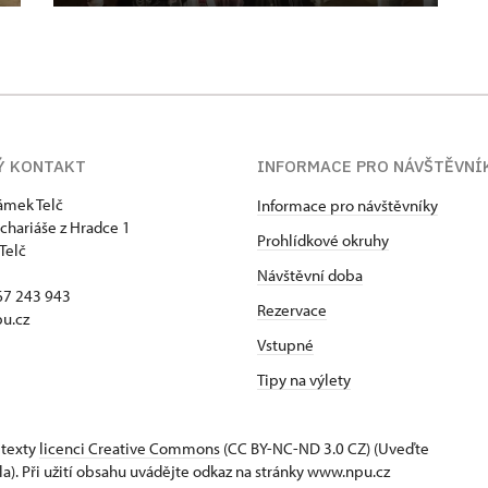
Ý KONTAKT
INFORMACE PRO NÁVŠTĚVNÍ
zámek Telč
Informace pro návštěvníky
chariáše z Hradce 1
Prohlídkové okruhy
Telč
Návštěvní doba
67 243 943
Rezervace
u.cz
Vstupné
Tipy na výlety
 texty
licenci Creative Commons
(CC BY-NC-ND 3.0 CZ) (Uveďte
la). Při užití obsahu uvádějte odkaz na stránky www.npu.cz