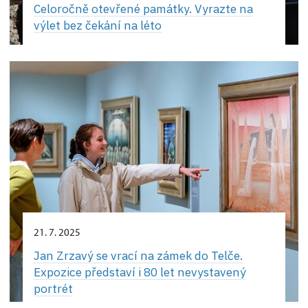
Celoročně otevřené památky. Vyrazte na
výlet bez čekání na léto
21. 7. 2025
Jan Zrzavý se vrací na zámek do Telče.
Expozice představí i 80 let nevystavený
portrét