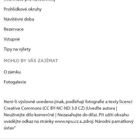
Prohlídkové okruhy
Návštěvní doba
Rezervace
Vstupné
Tipy na výlety
MOHLO BY VÁS ZAJÍMAT
O zámku
Fotogalerie
Není-li výslovně uvedeno jinak, podléhají fotografie a texty
licenci
Creative Commons
(CC BY-NC-ND 3.0 CZ) (Uveďte autora |
Neužívejte dílo komerčně | Nezasahujte do díla). Při užití obsahu
uvádějte odkaz na stránky www.npu.cz a „zdroj: Národní památkový
ústav“