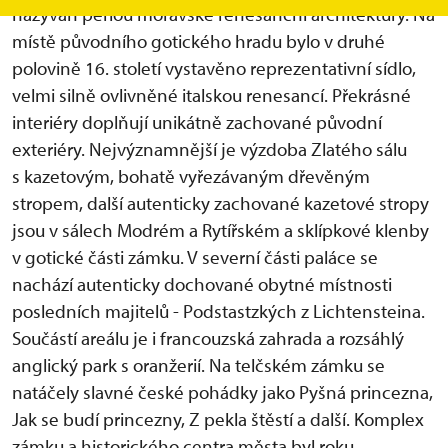
nazýván perlou moravské renesanční architektury. Na
místě původního gotického hradu bylo v druhé
polovině 16. století vystavěno reprezentativní sídlo,
velmi silně ovlivněné italskou renesancí. Překrásné
interiéry doplňují unikátně zachované původní
exteriéry. Nejvýznamnější je výzdoba Zlatého sálu
s kazetovým, bohatě vyřezávaným dřevěným
stropem, další autenticky zachované kazetové stropy
jsou v sálech Modrém a Rytířském a sklípkové klenby
v gotické části zámku. V severní části paláce se
nachází autenticky dochované obytné místnosti
posledních majitelů - Podstastzkých z Lichtensteina.
Součástí areálu je i francouzská zahrada a rozsáhlý
anglický park s oranžerií. Na telčském zámku se
natáčely slavné české pohádky jako Pyšná princezna,
Jak se budí princezny, Z pekla štěstí a další. Komplex
zámku a historického centra města byl roku