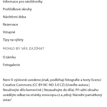
Informace pro návštěvníky
Prohlídkové okruhy
Návštěvní doba
Rezervace
Vstupné
Tipy na výlety
MOHLO BY VÁS ZAJÍMAT
O zámku
Fotogalerie
Není-li výslovně uvedeno jinak, podléhají fotografie a texty
licenci
Creative Commons
(CC BY-NC-ND 3.0 CZ) (Uveďte autora |
Neužívejte dílo komerčně | Nezasahujte do díla). Při užití obsahu
uvádějte odkaz na stránky www.npu.cz a „zdroj: Národní památkový
ústav“