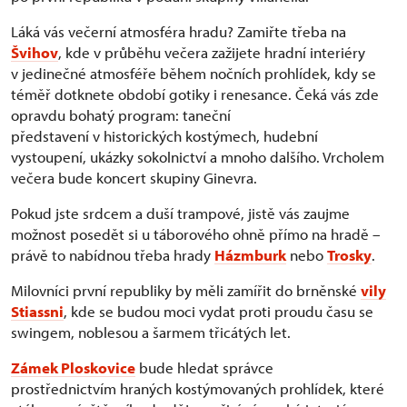
Láká vás večerní atmosféra hradu? Zamiřte třeba na
Švihov
, kde v průběhu večera zažijete hradní interiéry
v jedinečné atmosféře během nočních prohlídek, kdy se
téměř dotknete období gotiky i renesance. Čeká vás zde
opravdu bohatý program: taneční
představení v historických kostýmech, hudební
vystoupení, ukázky sokolnictví a mnoho dalšího. Vrcholem
večera bude koncert skupiny Ginevra.
Pokud jste srdcem a duší trampové, jistě vás zaujme
možnost posedět si u táborového ohně přímo na hradě –
právě to nabídnou třeba hrady
Házmburk
nebo
Trosky
.
Milovníci první republiky by měli zamířit do brněnské
vily
Stiassni
, kde se budou moci vydat proti proudu času se
swingem, noblesou a šarmem třicátých let.
Zámek Ploskovice
bude hledat správce
prostřednictvím hraných kostýmovaných prohlídek, které