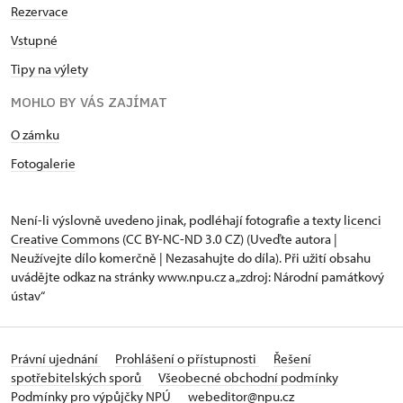
Rezervace
Vstupné
Tipy na výlety
MOHLO BY VÁS ZAJÍMAT
O zámku
Fotogalerie
Není-li výslovně uvedeno jinak, podléhají fotografie a texty
licenci
Creative Commons
(CC BY-NC-ND 3.0 CZ) (Uveďte autora |
Neužívejte dílo komerčně | Nezasahujte do díla). Při užití obsahu
uvádějte odkaz na stránky www.npu.cz a „zdroj: Národní památkový
ústav“
Právní ujednání
Prohlášení o přístupnosti
Řešení
spotřebitelských sporů
Všeobecné obchodní podmínky
Podmínky pro výpůjčky NPÚ
webeditor@npu.cz