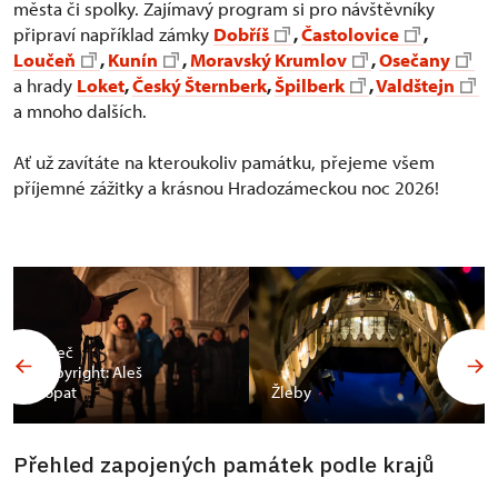
města či spolky. Zajímavý program si pro návštěvníky
připraví například zámky
Dobříš
,
Častolovice
,
Loučeň
,
Kunín
,
Moravský Krumlov
,
Osečany
a hrady
Loket
,
Český Šternberk
,
Špilberk
,
Valdštejn
a mnoho dalších.
Ať už zavítáte na kteroukoliv památku, přejeme všem
příjemné zážitky a krásnou Hradozámeckou noc 2026!
Valeč
Copyright: Aleš
Vopat
Žleby
Přehled zapojených památek podle krajů