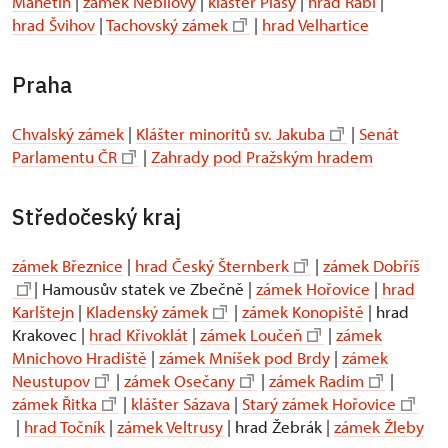
Manětín
|
zámek Nebílovy
|
klášter Plasy
|
hrad Rabí
|
hrad Švihov
|
Tachovský zámek
|
hrad Velhartice
Praha
Chvalský zámek
|
Klášter minoritů sv. Jakuba
|
Senát
Parlamentu ČR
|
Zahrady pod Pražským hradem
Středočeský kraj
zámek Březnice
|
hrad Český Šternberk
|
zámek Dobříš
| Hamousův statek ve Zbečně |
zámek Hořovice
|
hrad
Karlštejn
|
Kladenský zámek
|
zámek Konopiště
| hrad
Krakovec |
hrad Křivoklát
|
zámek Loučeň
|
zámek
Mnichovo Hradiště
|
zámek Mníšek pod Brdy
|
zámek
Neustupov
|
zámek Osečany
|
zámek Radim
|
zámek Řitka
|
klášter Sázava
|
Starý zámek Hořovice
|
hrad Točník
|
zámek Veltrusy
| hrad Žebrák |
zámek Žleby