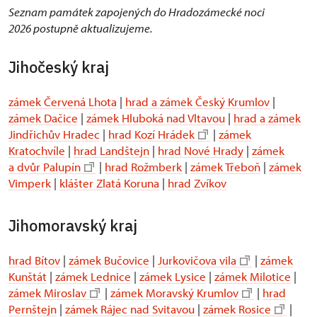
Seznam památek zapojených do Hradozámecké noci
2026 postupně aktualizujeme.
Jihočeský kraj
zámek Červená Lhota
|
hrad a zámek Český Krumlov
|
zámek Dačice
|
zámek Hluboká nad Vltavou
|
hrad a zámek
Jindřichův Hradec
|
hrad Kozí Hrádek
|
zámek
Kratochvíle
|
hrad Landštejn
|
hrad Nové Hrady
|
zámek
a dvůr Palupín
|
hrad Rožmberk
|
zámek Třeboň
|
zámek
Vimperk
|
klášter Zlatá Koruna
|
hrad Zvíkov
Jihomoravský kraj
hrad Bítov
|
zámek Bučovice
|
Jurkovičova vila
|
zámek
Kunštát
|
zámek Lednice
|
zámek Lysice
|
zámek Milotice
|
zámek Miroslav
|
zámek Moravský Krumlov
|
hrad
Pernštejn
|
zámek Rájec nad Svitavou
|
zámek Rosice
|