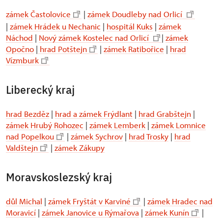
zámek Častolovice
|
zámek Doudleby nad Orlicí
|
zámek Hrádek u Nechanic
|
hospitál Kuks
|
zámek
Náchod
|
Nový zámek Kostelec nad Orlicí
|
zámek
Opočno
|
hrad Potštejn
|
zámek Ratibořice
|
hrad
Vízmburk
Liberecký kraj
hrad Bezděz
|
hrad a zámek Frýdlant
|
hrad Grabštejn
|
zámek Hrubý Rohozec
|
zámek Lemberk
|
zámek Lomnice
nad Popelkou
|
zámek Sychrov
|
hrad Trosky
|
hrad
Valdštejn
|
zámek Zákupy
Moravskoslezský kraj
důl Michal
|
zámek Fryštát v Karviné
|
zámek Hradec nad
Moravicí
|
zámek Janovice u Rýmařova
|
zámek Kunín
|