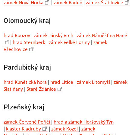
zámek Nová Horka
|
zámek Raduň
|
zámek Štáblovice
Olomoucký kraj
hrad Bouzov
|
zámek Jánský Vrch
|
zámek Náměšť na Hané
|
hrad Šternberk
|
zámek Velké Losiny
|
zámek
Všechovice
Pardubický kraj
hrad Kunětická hora
|
hrad Litice
|
zámek Litomyšl
|
zámek
Slatiňany
|
Staré Ždánice
Plzeňský kraj
zámek Červené Poříčí
|
hrad a zámek Horšovský Týn
|
klášter Kladruby
|
zámek Kozel
|
zámek