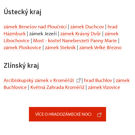
Ústecký kraj
zámek Benešov nad Ploučnicí
|
zámek Duchcov
|
hrad
Házmburk
| zámek Jezeří |
zámek Krásný Dvůr
|
zámek
Libochovice
|
Most - kostel Nanebevzetí Panny Marie
|
zámek Ploskovice
|
zámek Stekník
|
zámek Velké Březno
Zlínský kraj
Arcibiskupský zámek v Kroměříži
|
hrad Buchlov
|
zámek
Buchlovice
|
Květná Zahrada Kroměříž
|
zámek Vizovice
VÍCE O HRADOZÁMECKÉ NOCI