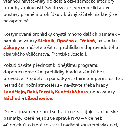
vtáhnou návštěvníky do děje a oživí zámecké interiéry
příběhy z minulosti. Světlo svíček, večerní klid a živé
postavy promění prohlídku v krásný zážitek, na který se
nezapomíná.
Kostýmované prohlídky chystá mnoho dalších památek –
například zámky
Stekník
,
Opočno
či
Třeboň
, na zámku
Zákupy
se můžete těšit na prohlídku v doprovodu Jeho
císařského Veličenstva, Františka Josefa I.
Pokud dáváte přednost klidnějšímu programu,
doporučujeme vám prohlídky hradů a zámků bez
průvodce. Projděte si památky vlastním tempem a užijte si
netradiční noční atmosféru – navštivte třeba hrady
Landštejn
,
Rabí
,
Točník
,
Kunětická hora
, nebo zámky
Náchod
a
Libochovice
.
Do Hradozámecké noci se tradičně zapojují i partnerské
památky, které nejsou ve správě NPÚ – více než
40 objektů, o které se starají nadšení soukromí vlastníci,