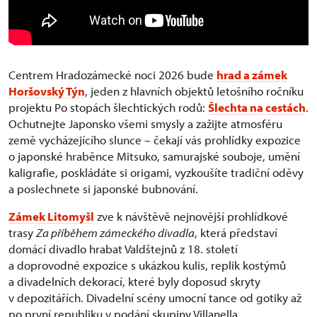
Centrem Hradozámecké noci 2026 bude
hrad a zámek
Horšovský Týn
, jeden z hlavních objektů letošního ročníku
projektu Po stopách šlechtických rodů:
Šlechta na cestách
.
Ochutnejte Japonsko všemi smysly a zažijte atmosféru
země vycházejícího slunce – čekají vás prohlídky expozice
o japonské hraběnce Mitsuko, samurajské souboje, umění
kaligrafie, poskládáte si origami, vyzkoušíte tradiční oděvy
a poslechnete si japonské bubnování.
Zámek Litomyšl
zve k návštěvě nejnovější prohlídkové
trasy
Za příběhem zámeckého divadla
, která představí
domácí divadlo hrabat Valdštejnů z 18. století
a doprovodné expozice s ukázkou kulis, replik kostýmů
a divadelních dekorací, které byly doposud skryty
v depozitářích. Divadelní scény umocní tance od gotiky až
po první republiku v podání skupiny Villanella.