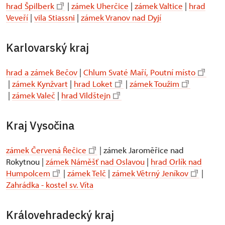
hrad Špilberk
|
zámek Uherčice
|
zámek Valtice
|
hrad
Veveří
|
vila Stiassni
|
zámek Vranov nad Dyjí
Karlovarský kraj
hrad a zámek Bečov
|
Chlum Svaté Maří, Poutní místo
|
zámek Kynžvart
|
hrad Loket
|
zámek Toužim
|
zámek Valeč
|
hrad Vildštejn
Kraj Vysočina
zámek Červená Řečice
| zámek Jaroměřice nad
Rokytnou |
zámek Náměšť nad Oslavou
|
hrad Orlík nad
Humpolcem
|
zámek Telč
|
zámek Větrný Jeníkov
|
Zahrádka - kostel sv. Víta
Královehradecký kraj