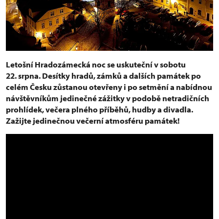
Letošní Hradozámecká noc se uskuteční v sobotu
22. srpna. Desítky hradů, zámků a dalších památek po
celém Česku zůstanou otevřeny i po setmění a nabídnou
návštěvníkům jedinečné zážitky v podobě netradičních
prohlídek, večera plného příběhů, hudby a divadla.
Zažijte jedinečnou večerní atmosféru památek!