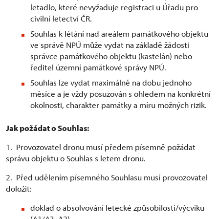
letadlo, které nevyžaduje registraci u Úřadu pro
civilní letectví ČR.
Souhlas k létání nad areálem památkového objektu
ve správě NPÚ může vydat na základě žádosti
správce památkového objektu (kastelán) nebo
ředitel územní památkové správy NPÚ.
Souhlas lze vydat maximálně na dobu jednoho
měsíce a je vždy posuzován s ohledem na konkrétní
okolnosti, charakter památky a míru možných rizik.
Jak požádat o Souhlas:
1. Provozovatel dronu musí předem písemně požádat
správu objektu o Souhlas s letem dronu.
2. Před udělením písemného Souhlasu musí provozovatel
doložit:
doklad o absolvování letecké způsobilosti/výcviku
(A1/A3, A2)