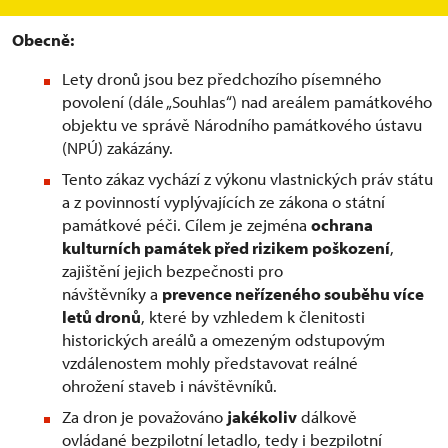
Obecně:
Lety dronů jsou bez předchozího písemného
povolení (dále „Souhlas“) nad areálem památkového
objektu ve správě Národního památkového ústavu
(NPÚ) zakázány.
Tento zákaz vychází z výkonu vlastnických práv státu
a z povinností vyplývajících ze zákona o státní
památkové péči. Cílem je zejména
ochrana
kulturních památek před rizikem poškození
,
zajištění jejich bezpečnosti pro
návštěvníky a
prevence neřízeného souběhu více
letů dronů
, které by vzhledem k členitosti
historických areálů a omezeným odstupovým
vzdálenostem mohly představovat reálné
ohrožení staveb i návštěvníků.
Za dron je považováno
jakékoliv
dálkově
ovládané bezpilotní letadlo, tedy i bezpilotní