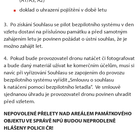
doklad o uhrazení pojištění v době letu
3. Po získání Souhlasu se pilot bezpilotního systému v den
vzletu dostaví na příslušnou památku a před samotným
zahájením letu je povinen požádat o ústní souhlas, že je
možno zahájit let.
4. Pokud bude provozovatel dronu natáčet či fotografovat
a bude daný materiál užívat ke komerčním účelům, musí si
navíc při vyřizování Souhlasu se zapojením do provozu
bezpilotního systému vyřídit „Smlouvu o souhlasu
k natáčení pomocí bezpilotního letadla“. Ve smlouvě
sjednanou úhradu je provozovatel dronu povinen uhradit
před vzletem.
NEPOVOLENÉ PŘELETY NAD AREÁLEM PAMÁTKOVÉHO
OBJEKTU VE SPRÁVĚ NPÚ BUDOU NEPRODLENĚ
HLÁŠENY POLICII ČR!