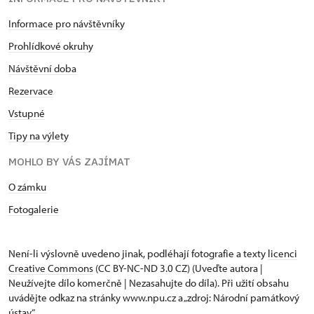
Informace pro návštěvníky
Prohlídkové okruhy
Návštěvní doba
Rezervace
Vstupné
Tipy na výlety
MOHLO BY VÁS ZAJÍMAT
O zámku
Fotogalerie
Není-li výslovně uvedeno jinak, podléhají fotografie a texty
licenci
Creative Commons
(CC BY-NC-ND 3.0 CZ) (Uveďte autora |
Neužívejte dílo komerčně | Nezasahujte do díla). Při užití obsahu
uvádějte odkaz na stránky www.npu.cz a „zdroj: Národní památkový
ústav“