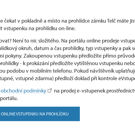
 čekat v pokladně a místo na prohlídce zámku Telč máte jisté
t vstupenku na prohlídku on-line.
vat? Není to nic složitého. Na portálu online prodeje vstup
lídkový okruh, datum a čas prohlídky, typ vstupenky a pak se
i pokyny. Zakoupenou vstupenku předložíte přímo průvodc
ohlídky - k prokázání předložíte vytištěnou vstupenku nebo 
kou podobu v mobilním telefonu. Pokud návštěvník uplatňuj
stupné, vstupné zdarma) předloží doklad při kontrole eVstup
 obchodní podmínky
na prodej e-vstupenek prostřednic
portálu.
 ONLINE VSTUPENKU NA PROHLÍDKU