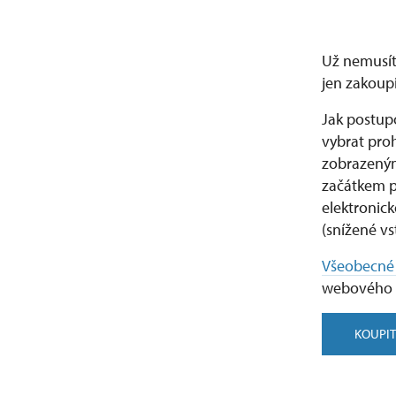
Už nemusíte
jen zakoupi
Jak postupo
vybrat proh
zobrazeným
začátkem pr
elektronic
(snížené v
Všeobecné
webového 
KOUPIT