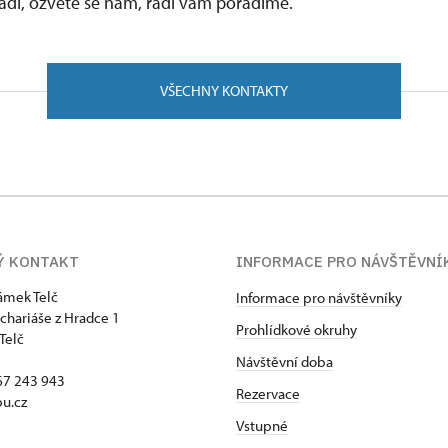
vadí, ozvěte se nám, rádi vám poradíme.
VŠECHNY KONTAKTY
Ý KONTAKT
INFORMACE PRO NÁVŠTĚVNÍ
zámek Telč
Informace pro návštěvníky
chariáše z Hradce 1
Prohlídkové okruhy
Telč
Návštěvní doba
67 243 943
Rezervace
u.cz
Vstupné