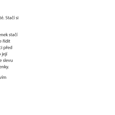
. Stačí si
enek stačí
 řídit
i před
její
e slevu
enky.
tvím