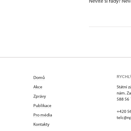
Nevíte si rady? Ne
RYCHL
Domů
Akce
Státní 
nám. Za
Zprávy
588 56 
Publikace
+420 5
Pro média
telc@np
Kontakty