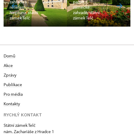
zahrada s
parter v
reliéfem
zámecké
Neptuna, státní
zahradě, státní
zámek Telč
zámek Telč
Domů
Akce
Zprávy
Publikace
Pro média
Kontakty
RYCHLÝ KONTAKT
Státní zámek Telč
nám. Zachariáše z Hradce 1