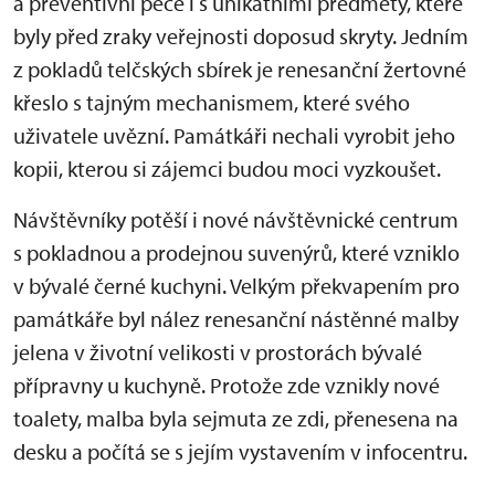
a preventivní péče i s unikátními předměty, které
byly před zraky veřejnosti doposud skryty. Jedním
z pokladů telčských sbírek je renesanční žertovné
křeslo s tajným mechanismem, které svého
uživatele uvězní. Památkáři nechali vyrobit jeho
kopii, kterou si zájemci budou moci vyzkoušet.
Návštěvníky potěší i nové návštěvnické centrum
s pokladnou a prodejnou suvenýrů, které vzniklo
v bývalé černé kuchyni. Velkým překvapením pro
památkáře byl nález renesanční nástěnné malby
jelena v životní velikosti v prostorách bývalé
přípravny u kuchyně. Protože zde vznikly nové
toalety, malba byla sejmuta ze zdi, přenesena na
desku a počítá se s jejím vystavením v infocentru.