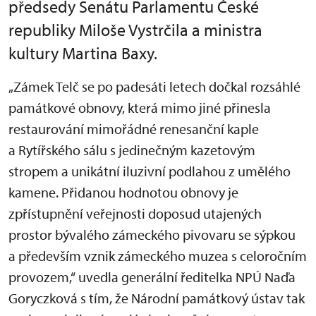
předsedy Senátu Parlamentu České
republiky Miloše Vystrčila a ministra
kultury Martina Baxy.
„Zámek Telč se po padesáti letech dočkal rozsáhlé
památkové obnovy, která mimo jiné přinesla
restaurování mimořádné renesanční kaple
a Rytířského sálu s jedinečným kazetovým
stropem a unikátní iluzivní podlahou z umělého
kamene. Přidanou hodnotou obnovy je
zpřístupnění veřejnosti doposud utajených
prostor bývalého zámeckého pivovaru se sýpkou
a především vznik zámeckého muzea s celoročním
provozem,“ uvedla generální ředitelka NPÚ Naďa
Goryczková s tím, že Národní památkový ústav tak