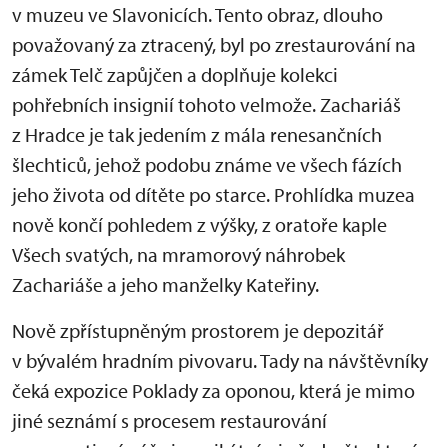
v muzeu ve Slavonicích. Tento obraz, dlouho
považovaný za ztracený, byl po zrestaurování na
zámek Telč zapůjčen a doplňuje kolekci
pohřebních insignií tohoto velmože. Zachariáš
z Hradce je tak jedením z mála renesančních
šlechticů, jehož podobu známe ve všech fázích
jeho života od dítěte po starce. Prohlídka muzea
nově končí pohledem z výšky, z oratoře kaple
Všech svatých, na mramorový náhrobek
Zachariáše a jeho manželky Kateřiny.
Nově zpřístupněným prostorem je depozitář
v bývalém hradním pivovaru. Tady na návštěvníky
čeká expozice Poklady za oponou, která je mimo
jiné seznámí s procesem restaurování