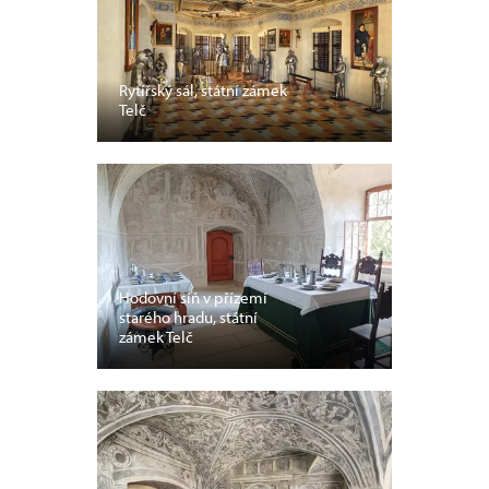
Rytířský sál, státní zámek
Telč
Hodovní síň v přízemí
starého hradu, státní
zámek Telč