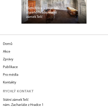
Klenotnice v přízemí
starého hradu, státní
zámek Telč
Domů
Akce
Zprávy
Publikace
Pro média
Kontakty
RYCHLÝ KONTAKT
Státní zámek Telč
nám. Zachariáše z Hradce 1