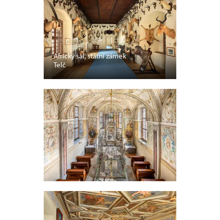
Africký sál, státní zámek
Telč