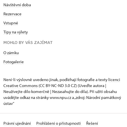
Návštěvní doba
Rezervace
Vstupné
Tipy na výlety
MOHLO BY VÁS ZAJÍMAT
O zámku
Fotogalerie
Není-li výslovně uvedeno jinak, podléhají fotografie a texty
licenci
Creative Commons
(CC BY-NC-ND 3.0 CZ) (Uveďte autora |
Neužívejte dílo komerčně | Nezasahujte do díla). Při užití obsahu
uvádějte odkaz na stránky www.npu.cz a „zdroj: Národní památkový
ústav“
Právní ujednání
Prohlášení o přístupnosti
Řešení