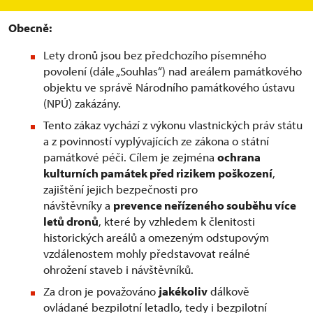
Obecně:
Lety dronů jsou bez předchozího písemného
povolení (dále „Souhlas“) nad areálem památkového
objektu ve správě Národního památkového ústavu
(NPÚ) zakázány.
Tento zákaz vychází z výkonu vlastnických práv státu
a z povinností vyplývajících ze zákona o státní
památkové péči. Cílem je zejména
ochrana
kulturních památek před rizikem poškození
,
zajištění jejich bezpečnosti pro
návštěvníky a
prevence neřízeného souběhu více
letů dronů
, které by vzhledem k členitosti
historických areálů a omezeným odstupovým
vzdálenostem mohly představovat reálné
ohrožení staveb i návštěvníků.
Za dron je považováno
jakékoliv
dálkově
ovládané bezpilotní letadlo, tedy i bezpilotní