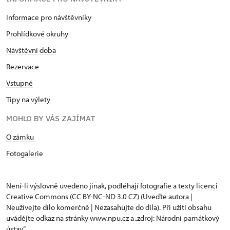
Informace pro návštěvníky
Prohlídkové okruhy
Návštěvní doba
Rezervace
Vstupné
Tipy na výlety
MOHLO BY VÁS ZAJÍMAT
O zámku
Fotogalerie
Není-li výslovně uvedeno jinak, podléhají fotografie a texty
licenci
Creative Commons
(CC BY-NC-ND 3.0 CZ) (Uveďte autora |
Neužívejte dílo komerčně | Nezasahujte do díla). Při užití obsahu
uvádějte odkaz na stránky www.npu.cz a „zdroj: Národní památkový
ústav“