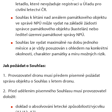
letadlo, které nevyžaduje registraci u Úřadu pro
civilní letectví ČR.
Souhlas k létání nad areálem památkového objektu
ve správě NPÚ může vydat na základě žádosti
správce památkového objektu (kastelán) nebo
ředitel územní památkové správy NPÚ.
Souhlas lze vydat maximálně na dobu jednoho
měsíce a je vždy posuzován s ohledem na konkrétní
okolnosti, charakter památky a míru možných rizik.
Jak požádat o Souhlas:
1. Provozovatel dronu musí předem písemně požádat
správu objektu o Souhlas s letem dronu.
2. Před udělením písemného Souhlasu musí provozovatel
doložit:
doklad o absolvování letecké způsobilosti/výcviku
(A1/A3, A2)