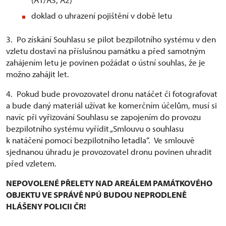
doklad o uhrazení pojištění v době letu
3. Po získání Souhlasu se pilot bezpilotního systému v den
vzletu dostaví na příslušnou památku a před samotným
zahájením letu je povinen požádat o ústní souhlas, že je
možno zahájit let.
4. Pokud bude provozovatel dronu natáčet či fotografovat
a bude daný materiál užívat ke komerčním účelům, musí si
navíc při vyřizování Souhlasu se zapojením do provozu
bezpilotního systému vyřídit „Smlouvu o souhlasu
k natáčení pomocí bezpilotního letadla“. Ve smlouvě
sjednanou úhradu je provozovatel dronu povinen uhradit
před vzletem.
NEPOVOLENÉ PŘELETY NAD AREÁLEM PAMÁTKOVÉHO
OBJEKTU VE SPRÁVĚ NPÚ BUDOU NEPRODLENĚ
HLÁŠENY POLICII ČR!