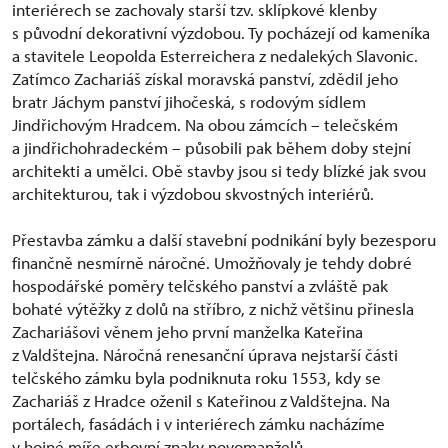
interiérech se zachovaly starší tzv. sklípkové klenby
s původní dekorativní výzdobou. Ty pocházejí od kameníka
a stavitele Leopolda Esterreichera z nedalekých Slavonic.
Zatímco Zachariáš získal moravská panství, zdědil jeho
bratr Jáchym panství jihočeská, s rodovým sídlem
Jindřichovým Hradcem. Na obou zámcích – telečském
a jindřichohradeckém – působili pak během doby stejní
architekti a umělci. Obě stavby jsou si tedy blízké jak svou
architekturou, tak i výzdobou skvostných interiérů.
Přestavba zámku a další stavební podnikání byly bezesporu
finančně nesmírně náročné. Umožňovaly je tehdy dobré
hospodářské poměry telčského panství a zvláště pak
bohaté výtěžky z dolů na stříbro, z nichž většinu přinesla
Zachariášovi věnem jeho první manželka Kateřina
z Valdštejna. Náročná renesanční úprava nejstarší části
telčského zámku byla podniknuta roku 1553, kdy se
Zachariáš z Hradce oženil s Kateřinou z Valdštejna. Na
portálech, fasádách i v interiérech zámku nacházíme
v hojné míře erbovní znaky novomanželů.