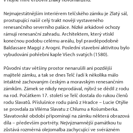
Nejmajestátnějším interiérem telčského zámku je Zlatý sál,
prostupující našíř celý trakt nověji vystaveného
renesančního severního paláce. Nízké arkádové ochozy
rámují renesanční zahradu. Architektem, který vtiskl
konečnou podobu celému areálu, byl pravděpodobně
Baldassare Maggi z Arogni. Poslední stavební aktivitou bylo
vybudování pohřební kaple Všech svatých (1580).
Původní stav většiny prostor nenarušili ani pozdější
majitelé zámku, a tak se dnes Telč řadí k několika málo
intaktně zachovaným českým a moravským renesančním
zámkům. Zámek se nikdy neprodával, nýbrž se dědil z rodu
na rod. Počátkem 17. století se Telč dostala do rukou členů
rodu Slavatů. Příslušnice rodu pánů z Hradce – Lucie Otýlie
se provdala za Viléma Slavatu z Chlumu a Košumberka.
Slavatovské období připomínají na zámku některá obrazová
díla – především portréty. Nejvýznamnější památkou tu
zůstává rozměrná olejomalba zachycující ve svérázném