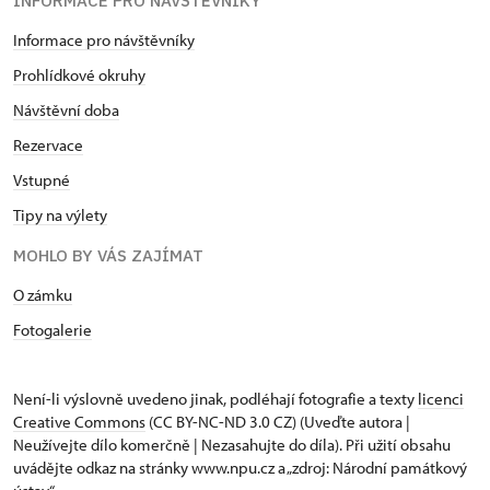
INFORMACE PRO NÁVŠTĚVNÍKY
Informace pro návštěvníky
Prohlídkové okruhy
Návštěvní doba
Rezervace
Vstupné
Tipy na výlety
MOHLO BY VÁS ZAJÍMAT
O zámku
Fotogalerie
Není-li výslovně uvedeno jinak, podléhají fotografie a texty
licenci
Creative Commons
(CC BY-NC-ND 3.0 CZ) (Uveďte autora |
Neužívejte dílo komerčně | Nezasahujte do díla). Při užití obsahu
uvádějte odkaz na stránky www.npu.cz a „zdroj: Národní památkový