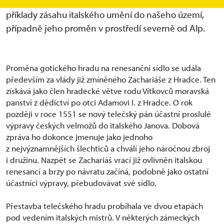
interiéry. Mnoho z nich jsou reprezentativními
příklady zásahu italského umění do našeho území,
případně jeho proměn v prostředí severně od Alp.
Proměna gotického hradu na renesanční sídlo se udála
především za vlády již zmíněného Zachariáše z Hradce. Ten
získává jako člen hradecké větve rodu Vítkovců moravská
panství z dědictví po otci Adamovi I. z Hradce. O rok
později v roce 1551 se nový telečský pán účastní proslulé
výpravy českých velmožů do italského Janova. Dobová
zpráva ho dokonce jmenuje jako jednoho
z nejvýznamnějších šlechticů a chválí jeho náročnou zbroj
i družinu. Nazpět se Zachariáš vrací již ovlivněn italskou
renesancí a brzy po návratu začíná, podobně jako ostatní
účastníci výpravy, přebudovávat své sídlo.
Přestavba telečského hradu probíhala ve dvou etapách
pod vedením italských mistrů. V některých zámeckých