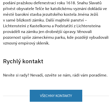
podání pražskou defenestraci roku 1618. Snahu Slavatů
přivést obyvatele Telče ke katolickému vyznání dokládá ve
městě barokní stavba jezuitského kostela Jména Ježíš
v samé blízkosti zámku. Další majitelé panství –
Lichtensteini z Kastelkornu a Podstatští z Lichtensteina
prováděli na zámku jen drobnější úpravy. Věnovali
pozornost spíše zámeckému parku, kde později vybudovali
vznosný empírový skleník.
Rychlý kontakt
Nevíte si rady? Nevadí, ozvěte se nám, rádi vám poradíme.
VŠECHNY KONTAKTY